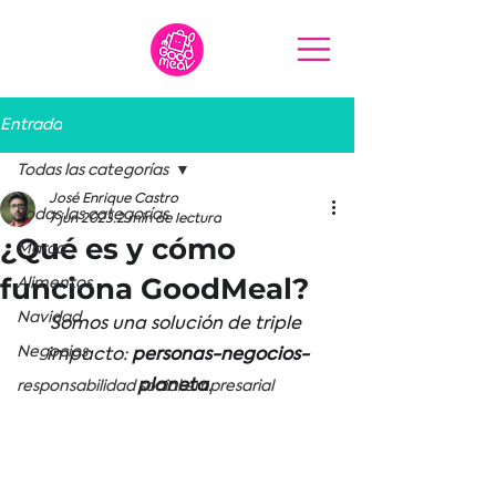
Entrada
Todas las categorías
José Enrique Castro
Todas las categorías
7 jun 2023
2 min de lectura
¿Qué es y cómo
Marca
funciona GoodMeal?
Alimentos
Navidad
Somos una solución de triple 
Negocios
impacto: 
personas-negocios-
planeta
. 
responsabilidad social empresarial