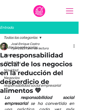
Entrada
Todas las categorías
José Enrique Castro
Todas las categorías
7 jun 2023
1 min de lectura
La responsabilidad
Marca
social de los negocios
Alimentos
Navidad
en la reducción del
Negocios
desperdicio de
responsabilidad social empresarial
alimentos 💚
La responsabilidad social 
empresarial
 se ha convertido en 
una práctica cada vez más 